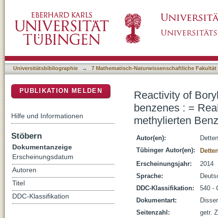
Reactivity of Boryllithium toward metal alkyl
DSpace Repositorium (Manakin basiert)
Boryllithium gegenüber Metall-Alkyl- und me
Universitätsbibliographie
→
7 Mathematisch-Naturwissenschaftliche Fakultät
PUBLIKATION MELDEN
Reactivity of Bory
benzenes : = Reak
Hilfe und Informationen
methylierten Ben
Stöbern
Autor(en):
Detten
Dokumentanzeige
Tübinger Autor(en):
Detten
Erscheinungsdatum
Erscheinungsjahr:
2014
Autoren
Sprache:
Deuts
Titel
DDC-Klassifikation:
540 -
DDC-Klassifikation
Dokumentart:
Disser
Seitenzahl:
getr. Z