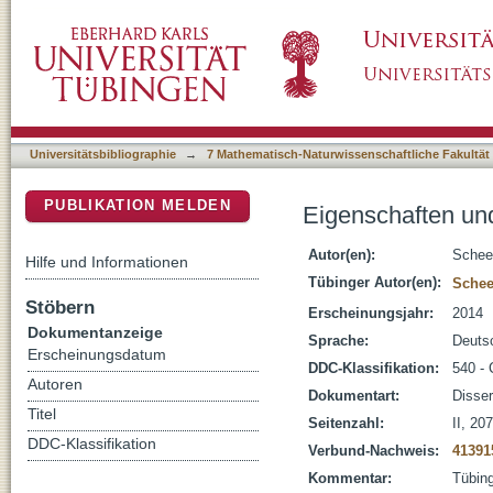
Eigenschaften und Reaktivität dinuklearer 
DSpace Repositorium (Manakin basiert)
Universitätsbibliographie
→
7 Mathematisch-Naturwissenschaftliche Fakultät
PUBLIKATION MELDEN
Eigenschaften und
Autor(en):
Scheel
Hilfe und Informationen
Tübinger Autor(en):
Schee
Stöbern
Erscheinungsjahr:
2014
Dokumentanzeige
Sprache:
Deuts
Erscheinungsdatum
DDC-Klassifikation:
540 -
Autoren
Dokumentart:
Disser
Titel
Seitenzahl:
II, 207
DDC-Klassifikation
Verbund-Nachweis:
41391
Kommentar:
Tübing