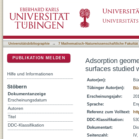
Adsorption geometry of pi-conjugated organic
DSpace Repositorium (Manakin basiert)
standing wave technique
Universitätsbibliographie
→
7 Mathematisch-Naturwissenschaftliche Fakultät
PUBLIKATION MELDEN
Adsorption geomet
surfaces studied 
Hilfe und Informationen
Autor(en):
Bür
Stöbern
Tübinger Autor(en):
Bü
Dokumentanzeige
Erscheinungsjahr:
20
Erscheinungsdatum
Sprache:
Eng
Autoren
Referenz zum Volltext:
ht
Titel
DDC-Klassifikation:
530
DDC-Klassifikation
Dokumentart:
Dis
Seitenzahl:
IV,