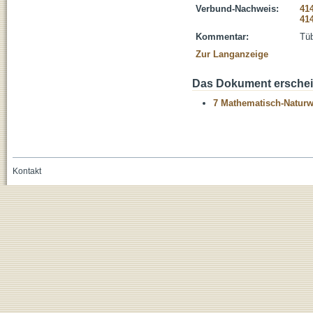
Verbund-Nachweis:
41
41
Kommentar:
Tüb
Zur Langanzeige
Das Dokument erschein
7 Mathematisch-Naturwi
Kontakt