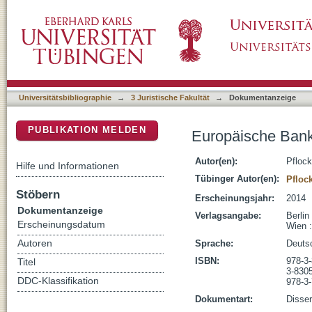
Europäische Bankenregulierung und das "Too
DSpace Repositorium (Manakin basiert)
Universitätsbibliographie
→
3 Juristische Fakultät
→
Dokumentanzeige
PUBLIKATION MELDEN
Europäische Banke
Autor(en):
Pfloc
Hilfe und Informationen
Tübinger Autor(en):
Pfloc
Stöbern
Erscheinungsjahr:
2014
Dokumentanzeige
Verlagsangabe:
Berli
Erscheinungsdatum
Wien 
Autoren
Sprache:
Deuts
ISBN:
978-3
Titel
3-830
DDC-Klassifikation
978-3
Dokumentart:
Disser