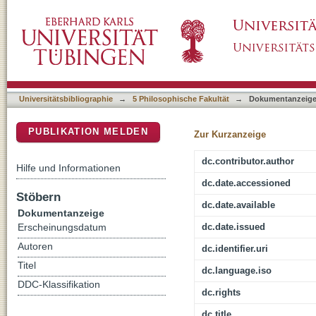
Armer Adel in nachständischer Gesellschaft
DSpace Repositorium (Manakin basiert)
Universitätsbibliographie
→
5 Philosophische Fakultät
→
Dokumentanzeig
PUBLIKATION MELDEN
Zur Kurzanzeige
dc.contributor.author
Hilfe und Informationen
dc.date.accessioned
Stöbern
dc.date.available
Dokumentanzeige
dc.date.issued
Erscheinungsdatum
Autoren
dc.identifier.uri
Titel
dc.language.iso
DDC-Klassifikation
dc.rights
dc.title