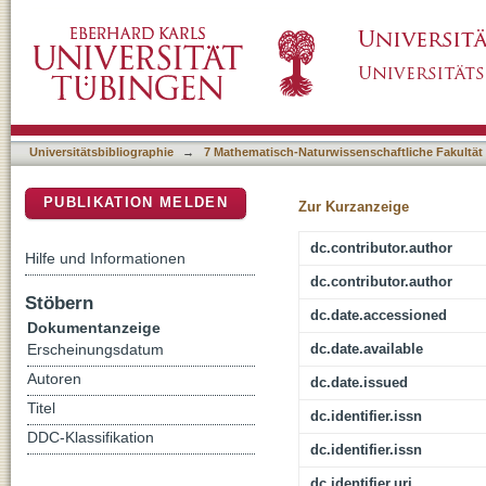
Palaeoclimate Estimates for Selected Leaf Fl
DSpace Repositorium (Manakin basiert)
Europe Based on Different Palaeobotanical 
Universitätsbibliographie
→
7 Mathematisch-Naturwissenschaftliche Fakultät
PUBLIKATION MELDEN
Zur Kurzanzeige
dc.contributor.author
Hilfe und Informationen
dc.contributor.author
Stöbern
dc.date.accessioned
Dokumentanzeige
dc.date.available
Erscheinungsdatum
Autoren
dc.date.issued
Titel
dc.identifier.issn
DDC-Klassifikation
dc.identifier.issn
dc.identifier.uri