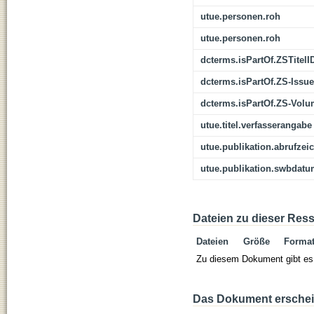
utue.personen.roh
utue.personen.roh
dcterms.isPartOf.ZSTitelI
dcterms.isPartOf.ZS-Issue
dcterms.isPartOf.ZS-Vol
utue.titel.verfasserangabe
utue.publikation.abrufzei
utue.publikation.swbdat
Dateien zu dieser Res
Dateien
Größe
Forma
Zu diesem Dokument gibt es 
Das Dokument erschein