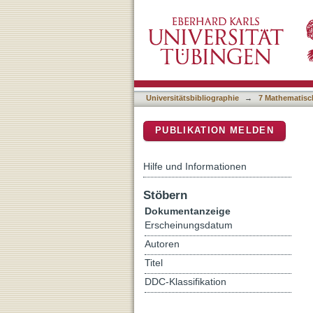
The Upper Paleolithic set
DSpace Repositorium (Manakin b
Universitätsbibliographie
→
7 Mathematisc
PUBLIKATION MELDEN
Hilfe und Informationen
Stöbern
Dokumentanzeige
Erscheinungsdatum
Autoren
Titel
DDC-Klassifikation