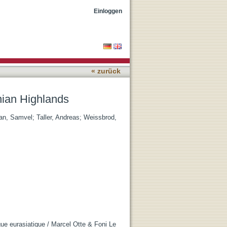
Einloggen
« zurück
nian Highlands
an, Samvel
;
Taller, Andreas
;
Weissbrod,
ue eurasiatique / Marcel Otte & Foni Le