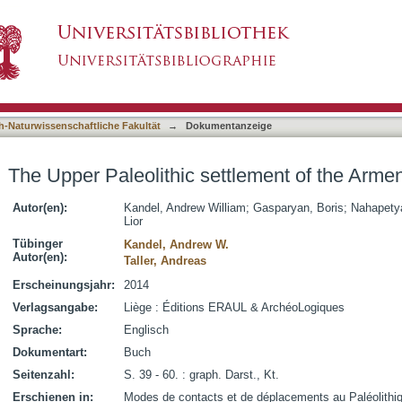
tlement of the Armenian Highlands
asiert)
h-Naturwissenschaftliche Fakultät
→
Dokumentanzeige
The Upper Paleolithic settlement of the Arme
Autor(en):
Kandel, Andrew William
;
Gasparyan, Boris
;
Nahapety
Lior
Tübinger
Kandel, Andrew W.
Autor(en):
Taller, Andreas
Erscheinungsjahr:
2014
Verlagsangabe:
Liège : Éditions ERAUL & ArchéoLogiques
Sprache:
Englisch
Dokumentart:
Buch
Seitenzahl:
S. 39 - 60. : graph. Darst., Kt.
Erschienen in:
Modes de contacts et de déplacements au Paléolithiq