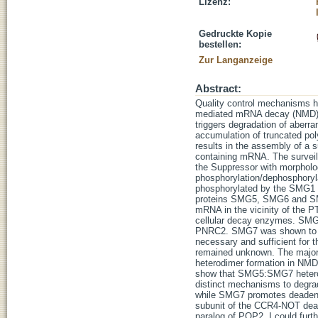
Lizenz:
Gedruckte Kopie
bestellen:
Zur Langanzeige
Abstract:
Quality control mechanisms h
mediated mRNA decay (NMD) pa
triggers degradation of aberr
accumulation of truncated poly
results in the assembly of a 
containing mRNA. The surveill
the Suppressor with morpholog
phosphorylation/dephosphoryl
phosphorylated by the SMG1 k
proteins SMG5, SMG6 and SMG
mRNA in the vicinity of the 
cellular decay enzymes. SMG5
PNRC2. SMG7 was shown to dec
necessary and sufficient for t
remained unknown. The major 
heterodimer formation in NM
show that SMG5:SMG7 hetero
distinct mechanisms to degr
while SMG7 promotes deadenyl
subunit of the CCR4-NOT dead
paralog of POP2. I could furt