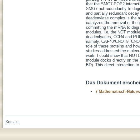
that the SMG7-POP2 interacti
SMG7 act redundantly to deg
and partially redundant deca
deadenylase complex is the ma
catalyzes the removal of the 
committing the mRNA to degr
modules, i.e. the NOT module
deadenlyases, CCR4 and POP2
namely, CAF40/CNOT9, CNOT1
role of these proteins and ho
studies addressed the molecul
work, I could show that NOT1
module docks directly on th
BD). This direct interaction
Das Dokument erschein
7 Mathematisch-Naturwi
Kontakt