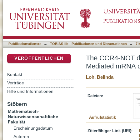
The CCR4-NOT deadenylation complex func
DSpace Repositorium (Manakin basiert)
pathway
Publikationsdienste
→
TOBIAS-lib - Publikationen und Dissertationen
→
7 
The CCR4-NOT dea
VERÖFFENTLICHEN
Mediated mRNA d
Kontakt
Loh, Belinda
Verträge
Hilfe und Informationen
Dateien:
Stöbern
Mathematisch-
Naturwissenschaftliche
Aufrufstatistik
Fakultät
Erscheinungsdatum
Zitierfähiger Link (URI):
Autoren