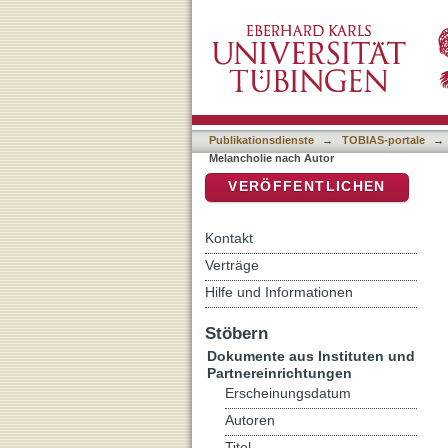
Auflistung Neue Perspekt
DSpace Repositorium (Manakin b
Publikationsdienste
→
TOBIAS-portale
→
Melancholie nach Autor
VERÖFFENTLICHEN
Kontakt
Verträge
Hilfe und Informationen
Stöbern
Dokumente aus Instituten und
Partnereinrichtungen
Erscheinungsdatum
Autoren
Titel