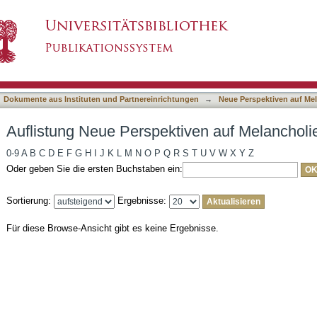
iven auf Melancholie nach Autor
asiert)
Dokumente aus Instituten und Partnereinrichtungen
→
Neue Perspektiven auf Me
Auflistung Neue Perspektiven auf Melancholi
0-9
A
B
C
D
E
F
G
H
I
J
K
L
M
N
O
P
Q
R
S
T
U
V
W
X
Y
Z
Oder geben Sie die ersten Buchstaben ein:
Sortierung:
Ergebnisse:
Für diese Browse-Ansicht gibt es keine Ergebnisse.