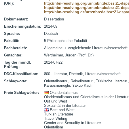
(URI):
http://nbn-resolving.org/urn:nbn:de:bsz:21-dsp
http://nbn-resolving.org/urn:nbn:de:bsz:21-dsp
http://nbn-resolving.de/urn:nbn:de:bsz:21-dspa
Dokumentart:
Dissertation
Erscheinungsdatum:
2014-09
Sprache:
Deutsch
Fakultät:
5 Philosophische Fakultät
Fachbereich:
Allgemeine u. vergleichende Literaturwissenschaft
Gutachter:
Wertheimer, Jürgen (Prof. Dr.)
Tag der mündl.
2014-07-22
Prüfung:
DDC-Klassifikation:
800 - Literatur, Rhetorik, Literaturwissenschaft
Schlagworte:
Orientalismus , Reiseliteratur , Türkische Literatur
Karaosmanoğlu, Yakup Kadri
Freie Schlagwörter:
Okzidentalismus
Okzidentalismus und Orientalismus in der Literatur
Ost und West
Sexualität in der Literatur
East and West
Turkish Literature
Travel Writing
Gender and Sexuality in Literature
Orientalism