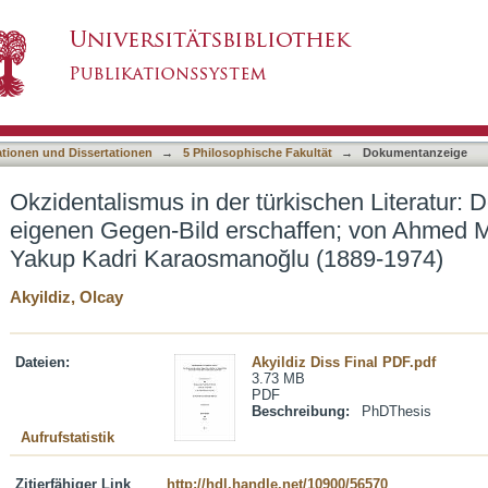
ürkischen Literatur: Den Westen nach dem eig
asiert)
dhat (1844-1912) bis Yakup Kadri Karaosmano
ationen und Dissertationen
→
5 Philosophische Fakultät
→
Dokumentanzeige
Okzidentalismus in der türkischen Literatur
eigenen Gegen-Bild erschaffen; von Ahmed M
Yakup Kadri Karaosmanoğlu (1889-1974)
Akyildiz, Olcay
Dateien:
Akyildiz Diss Final PDF.pdf
3.73 MB
PDF
Beschreibung:
PhDThesis
Aufrufstatistik
Zitierfähiger Link
http://hdl.handle.net/10900/56570