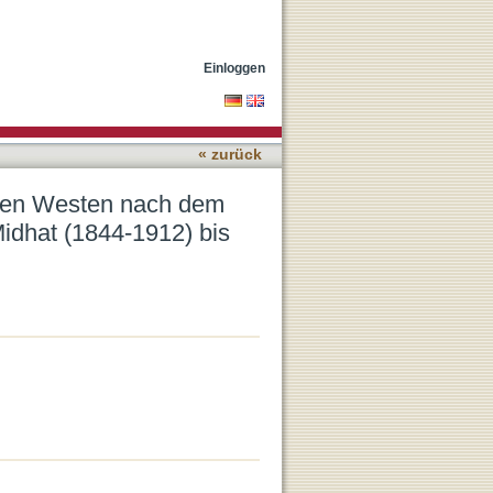
enen Gegen-Bild
ğlu (1889-1974)
Einloggen
« zurück
: Den Westen nach dem
idhat (1844-1912) bis