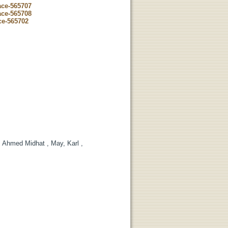
ace-565707
ace-565708
ce-565702
 , Ahmed Midhat , May, Karl ,