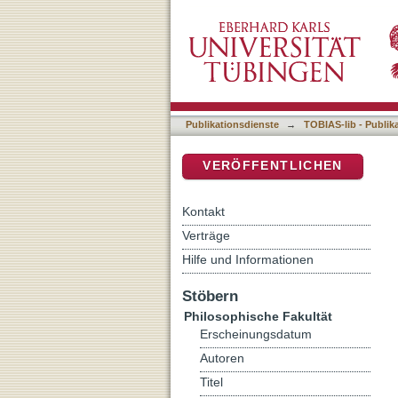
Okzidentalismus in der t
DSpace Repositorium (Manakin b
erschaffen; von Ahmed Mi
Publikationsdienste
→
TOBIAS-lib - Publik
VERÖFFENTLICHEN
Kontakt
Verträge
Hilfe und Informationen
Stöbern
Philosophische Fakultät
Erscheinungsdatum
Autoren
Titel