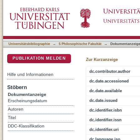
Die Soras : 2. Juni - 14. August 1927 ; die 
DSpace Repositorium (Manakin basiert)
Eickstedt (aus: Tagebuch II. 12.3.1927 - 16.
Universitätsbibliographie
→
5 Philosophische Fakultät
→
Dokumentanzeig
PUBLIKATION MELDEN
Zur Kurzanzeige
dc.contributor.author
Hilfe und Informationen
dc.date.accessioned
Stöbern
dc.date.available
Dokumentanzeige
dc.date.issued
Erscheinungsdatum
Autoren
dc.identifier.isbn
Titel
dc.identifier.issn
DDC-Klassifikation
dc.identifier.uri
dc.language.iso