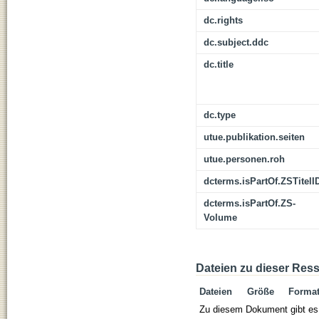
dc.rights
dc.subject.ddc
dc.title
dc.type
utue.publikation.seiten
utue.personen.roh
dcterms.isPartOf.ZSTitelI
dcterms.isPartOf.ZS-
Volume
Dateien zu dieser Res
Dateien
Größe
Forma
Zu diesem Dokument gibt es 