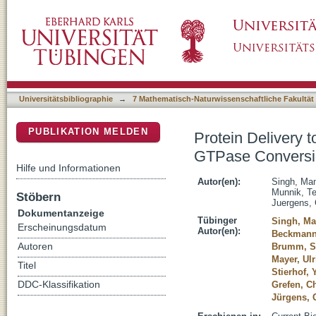
Protein Delivery to Vacuole Requires SAND
DSpace Repositorium (Manakin basiert)
Vacuole Fusion
Universitätsbibliographie
→
7 Mathematisch-Naturwissenschaftliche Fakultät
PUBLIKATION MELDEN
Protein Delivery
GTPase Conversi
Hilfe und Informationen
Autor(en):
Singh, Man
Munnik, T
Stöbern
Juergens,
Dokumentanzeige
Tübinger
Singh, Ma
Erscheinungsdatum
Autor(en):
Beckmann
Autoren
Brumm, S
Mayer, Ulr
Titel
Stierhof, 
DDC-Klassifikation
Grefen, C
Jürgens, 