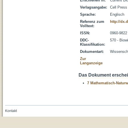
Erschienen in:
Current Bi
Verlagsangabe:
Cell Press
Sprache:
Englisch
Referenz zum
http://dx.
Volltext:
ISSN:
0960-9822
DDC-
570 - Biow
Klassifikation:
Dokumentart:
Wissenscha
Zur
Langanzeige
Das Dokument erschein
7 Mathematisch-Naturwi
Kontakt