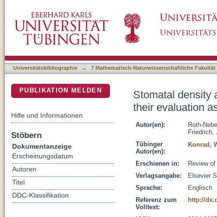
Stomatal density and index data of Platanus n
DSpace Repositorium (Manakin basiert)
proxy for the Oligocene
Universitätsbibliographie
→
7 Mathematisch-Naturwissenschaftliche Fakultät
PUBLIKATION MELDEN
Stomatal density a
their evaluation 
Hilfe und Informationen
Autor(en):
Roth-Nebel
Friedrich,
Stöbern
Tübinger
Konrad, W
Dokumentanzeige
Autor(en):
Erscheinungsdatum
Erschienen in:
Review of
Autoren
Verlagsangabe:
Elsevier 
Titel
Sprache:
Englisch
DDC-Klassifikation
Referenz zum
http://dx
Volltext: