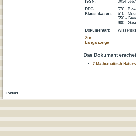
ISSN:
0034-6667
DDC-
570 - Biow
Klassifikation:
610 - Med
550 - Geo
900 - Ges
Dokumentart:
Wissenscha
Zur
Langanzeige
Das Dokument erschein
7 Mathematisch-Naturwi
Kontakt