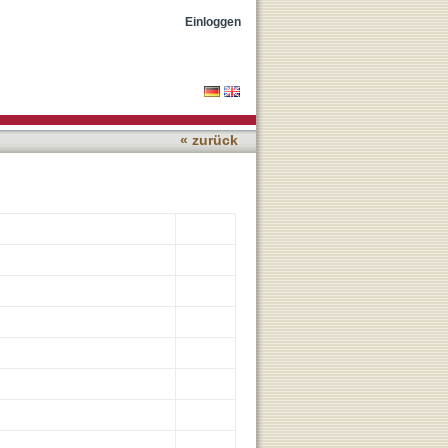
genotoxic Carcinogenicity
Einloggen
« zurück