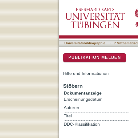
Evaluation of Toxicogeno
DSpace Repositorium (Manakin b
in Rat Liver
Universitätsbibliographie
→
7 Mathematisc
PUBLIKATION MELDEN
Hilfe und Informationen
Stöbern
Dokumentanzeige
Erscheinungsdatum
Autoren
Titel
DDC-Klassifikation