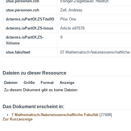
utue.personen.roh
Ellinger-Ziegelbauer, Heidrun
utue.personen.roh
Zell, Andreas
dcterms.isPartOf.ZSTitelID
Plos One
dcterms.isPartOf.ZS-Issue
Article e97678
dcterms.isPartOf.ZS-
9
Volume
utue.fakultaet
07 Mathematisch-Naturwissenschaftliche 
Dateien zu dieser Ressource
Dateien
Größe
Format
Anzeige
Zu diesem Dokument gibt es keine Dateien.
Das Dokument erscheint in:
7 Mathematisch-Naturwissenschaftliche Fakultät
[27488]
Zur Kurzanzeige