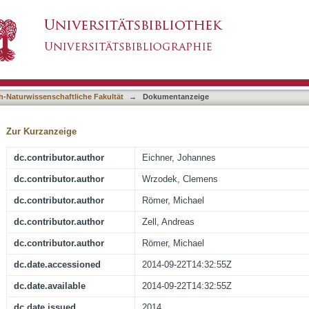
mics Approaches for Assessing the Risk of Non
asiert)
h-Naturwissenschaftliche Fakultät
→
Dokumentanzeige
Zur Kurzanzeige
dc.contributor.author
Eichner, Johannes
dc.contributor.author
Wrzodek, Clemens
dc.contributor.author
Römer, Michael
dc.contributor.author
Zell, Andreas
dc.contributor.author
Römer, Michael
dc.date.accessioned
2014-09-22T14:32:55Z
dc.date.available
2014-09-22T14:32:55Z
dc.date.issued
2014