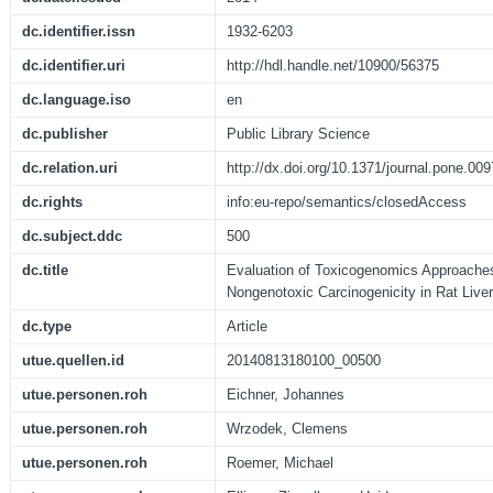
dc.identifier.issn
1932-6203
dc.identifier.uri
http://hdl.handle.net/10900/56375
dc.language.iso
en
dc.publisher
Public Library Science
dc.relation.uri
http://dx.doi.org/10.1371/journal.pone.00
dc.rights
info:eu-repo/semantics/closedAccess
dc.subject.ddc
500
dc.title
Evaluation of Toxicogenomics Approaches
Nongenotoxic Carcinogenicity in Rat Liver
dc.type
Article
utue.quellen.id
20140813180100_00500
utue.personen.roh
Eichner, Johannes
utue.personen.roh
Wrzodek, Clemens
utue.personen.roh
Roemer, Michael