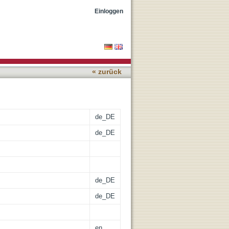
 interactions in the
Einloggen
« zurück
de_DE
de_DE
de_DE
de_DE
en