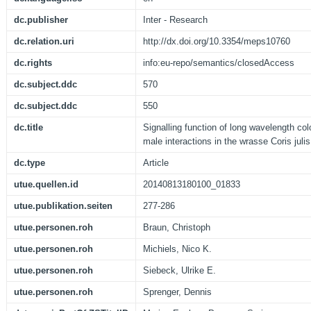
dc.publisher
Inter - Research
dc.relation.uri
http://dx.doi.org/10.3354/meps10760
dc.rights
info:eu-repo/semantics/closedAccess
dc.subject.ddc
570
dc.subject.ddc
550
dc.title
Signalling function of long wavelength col
male interactions in the wrasse Coris julis
dc.type
Article
utue.quellen.id
20140813180100_01833
utue.publikation.seiten
277-286
utue.personen.roh
Braun, Christoph
utue.personen.roh
Michiels, Nico K.
utue.personen.roh
Siebeck, Ulrike E.
utue.personen.roh
Sprenger, Dennis