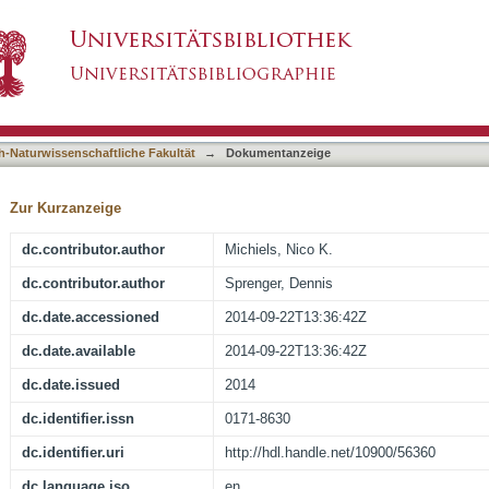
g wavelength colours during agonistic male-male
asiert)
h-Naturwissenschaftliche Fakultät
→
Dokumentanzeige
Zur Kurzanzeige
dc.contributor.author
Michiels, Nico K.
dc.contributor.author
Sprenger, Dennis
dc.date.accessioned
2014-09-22T13:36:42Z
dc.date.available
2014-09-22T13:36:42Z
dc.date.issued
2014
dc.identifier.issn
0171-8630
dc.identifier.uri
http://hdl.handle.net/10900/56360
dc.language.iso
en