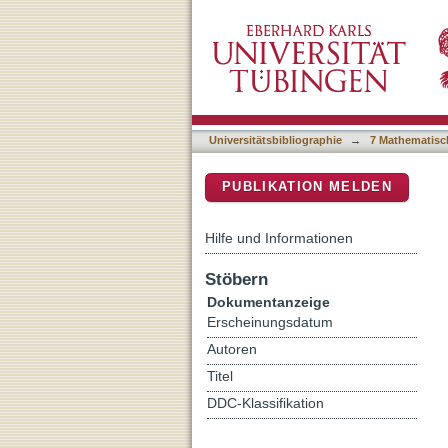
Signalling function of lon
DSpace Repositorium (Manakin b
wrasse Coris julis
Universitätsbibliographie
→
7 Mathematisc
PUBLIKATION MELDEN
Hilfe und Informationen
Stöbern
Dokumentanzeige
Erscheinungsdatum
Autoren
Titel
DDC-Klassifikation