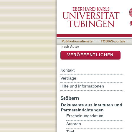
Auflistung Kriminologisch
DSpace Repositorium (Manakin b
Publikationsdienste
→
TOBIAS-portale
→
nach Autor
VERÖFFENTLICHEN
Kontakt
Verträge
Hilfe und Informationen
Stöbern
Dokumente aus Instituten und
Partnereinrichtungen
Erscheinungsdatum
Autoren
Titel