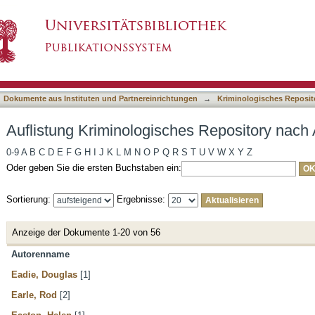
es Repository nach Autor
asiert)
Dokumente aus Instituten und Partnereinrichtungen
→
Kriminologisches Reposit
Auflistung Kriminologisches Repository nach 
0-9
A
B
C
D
E
F
G
H
I
J
K
L
M
N
O
P
Q
R
S
T
U
V
W
X
Y
Z
Oder geben Sie die ersten Buchstaben ein:
Sortierung:
Ergebnisse:
Anzeige der Dokumente 1-20 von 56
Autorenname
Eadie, Douglas
[1]
Earle, Rod
[2]