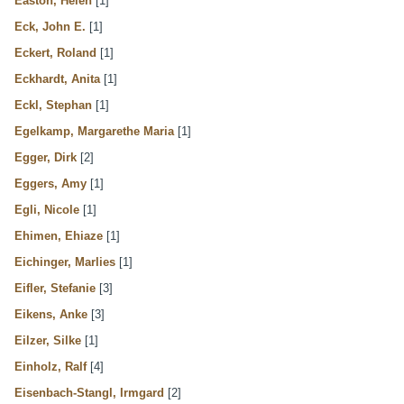
Easton, Helen
[1]
Eck, John E.
[1]
Eckert, Roland
[1]
Eckhardt, Anita
[1]
Eckl, Stephan
[1]
Egelkamp, Margarethe Maria
[1]
Egger, Dirk
[2]
Eggers, Amy
[1]
Egli, Nicole
[1]
Ehimen, Ehiaze
[1]
Eichinger, Marlies
[1]
Eifler, Stefanie
[3]
Eikens, Anke
[3]
Eilzer, Silke
[1]
Einholz, Ralf
[4]
Eisenbach-Stangl, Irmgard
[2]