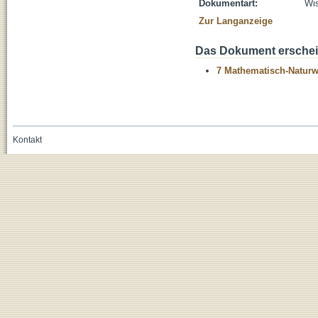
Dokumentart:
Wis
Zur Langanzeige
Das Dokument erschein
7 Mathematisch-Naturwi
Kontakt