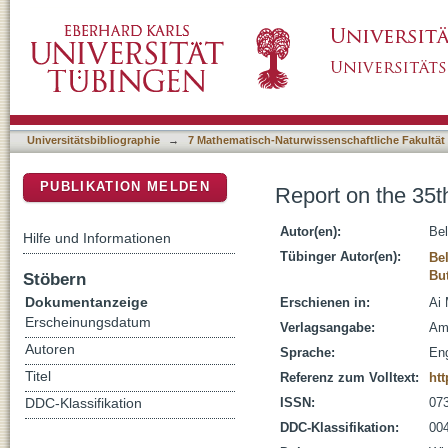
Report on the 35th Annual Cognitive Scienc
DSpace Repositorium (Manakin basiert)
Universitätsbibliographie
→
7 Mathematisch-Naturwissenschaftliche Fakultät
PUBLIKATION MELDEN
Report on the 35
Autor(en):
Bel
Hilfe und Informationen
Tübinger Autor(en):
Bel
But
Stöbern
Dokumentanzeige
Erschienen in:
Ai 
Erscheinungsdatum
Verlagsangabe:
Ame
Autoren
Sprache:
Eng
Titel
Referenz zum Volltext:
htt
ISSN:
07
DDC-Klassifikation
DDC-Klassifikation:
004