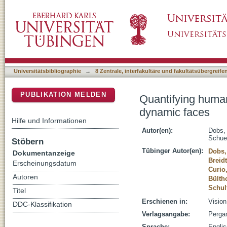
Quantifying human sensitivity to spatio-temp
DSpace Repositorium (Manakin basiert)
Universitätsbibliographie
→
8 Zentrale, interfakultäre und fakultätsübergreif
PUBLIKATION MELDEN
Quantifying human 
dynamic faces
Hilfe und Informationen
Autor(en):
Dobs,
Schue
Stöbern
Tübinger Autor(en):
Dobs,
Dokumentanzeige
Breidt
Erscheinungsdatum
Curio,
Autoren
Bültho
Schul
Titel
Erschienen in:
Vision
DDC-Klassifikation
Verlagsangabe:
Pergam
Sprache:
Engli