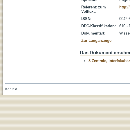
Referenz zum
http:/
Volltext:
ISSN:
0042-
DDC-Klassifikation:
610 - 
Dokumentart:
Wissen
Zur Langanzeige
Das Dokument erschein
8 Zentrale, interfakult
Kontakt