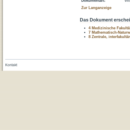
Dokumentart:
Wis
Zur Langanzeige
Das Dokument erschein
4 Medizinische Fakultä
7 Mathematisch-Naturwi
8 Zentrale, interfakult
Kontakt