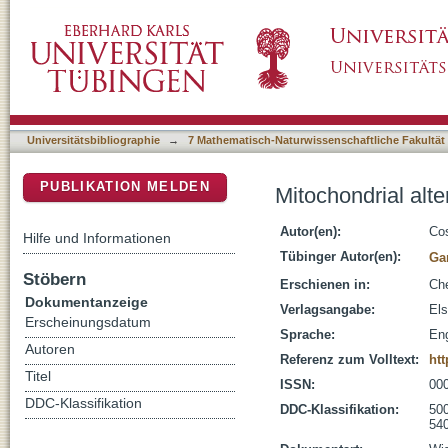
Mitochondrial alterations in apoptosis
DSpace Repositorium (Manakin basiert)
Universitätsbibliographie
→
7 Mathematisch-Naturwissenschaftliche Fakultät
PUBLIKATION MELDEN
Mitochondrial alte
Autor(en):
Cos
Hilfe und Informationen
Tübinger Autor(en):
Ga
Stöbern
Erschienen in:
Che
Dokumentanzeige
Verlagsangabe:
Els
Erscheinungsdatum
Sprache:
Eng
Autoren
Referenz zum Volltext:
htt
Titel
ISSN:
00
DDC-Klassifikation
DDC-Klassifikation:
500
54