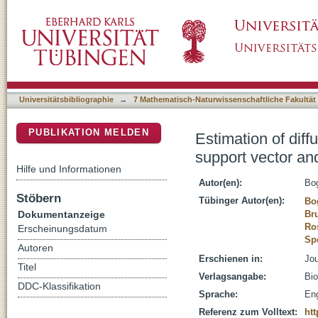
Estimation of diffusion coefficients from vol
DSpace Repositorium (Manakin basiert)
process regression
Universitätsbibliographie
→
7 Mathematisch-Naturwissenschaftliche Fakultät
PUBLIKATION MELDEN
Estimation of diff
support vector an
Hilfe und Informationen
Autor(en):
Bog
Stöbern
Tübinger Autor(en):
Bo
Dokumentanzeige
Br
Ro
Erscheinungsdatum
Sp
Autoren
Erschienen in:
Jou
Titel
Verlagsangabe:
Bio
DDC-Klassifikation
Sprache:
Eng
Referenz zum Volltext:
htt