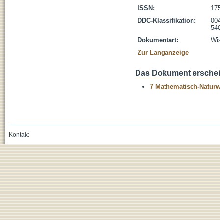
ISSN:
17
DDC-Klassifikation:
004
54
Dokumentart:
Wis
Zur Langanzeige
Das Dokument erschein
7 Mathematisch-Naturwi
Kontakt