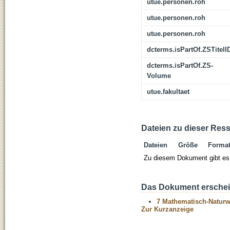
utue.personen.roh
utue.personen.roh
utue.personen.roh
dcterms.isPartOf.ZSTitelI
dcterms.isPartOf.ZS-
Volume
utue.fakultaet
Dateien zu dieser Res
Dateien
Größe
Forma
Zu diesem Dokument gibt es 
Das Dokument erschein
7 Mathematisch-Naturwi
Zur Kurzanzeige