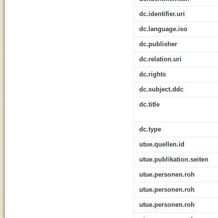
dc.identifier.uri
dc.language.iso
dc.publisher
dc.relation.uri
dc.rights
dc.subject.ddc
dc.title
dc.type
utue.quellen.id
utue.publikation.seiten
utue.personen.roh
utue.personen.roh
utue.personen.roh