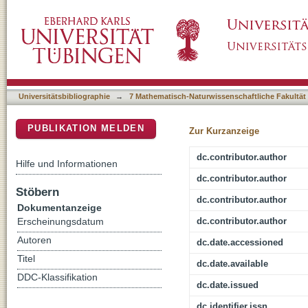
Gold nanoparticles decorated with oligo(ethyl
DSpace Repositorium (Manakin basiert)
with proteins in solution
Universitätsbibliographie
→
7 Mathematisch-Naturwissenschaftliche Fakultät
PUBLIKATION MELDEN
Zur Kurzanzeige
dc.contributor.author
Hilfe und Informationen
dc.contributor.author
Stöbern
dc.contributor.author
Dokumentanzeige
dc.contributor.author
Erscheinungsdatum
Autoren
dc.date.accessioned
Titel
dc.date.available
DDC-Klassifikation
dc.date.issued
dc.identifier.issn