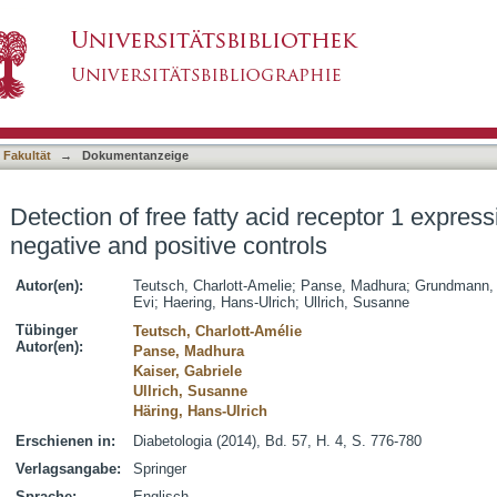
d receptor 1 expression: the critical role of nega
asiert)
 Fakultät
→
Dokumentanzeige
Detection of free fatty acid receptor 1 expressio
negative and positive controls
Autor(en):
Teutsch, Charlott-Amelie
;
Panse, Madhura
;
Grundmann,
Evi
;
Haering, Hans-Ulrich
;
Ullrich, Susanne
Tübinger
Teutsch, Charlott-Amélie
Autor(en):
Panse, Madhura
Kaiser, Gabriele
Ullrich, Susanne
Häring, Hans-Ulrich
Erschienen in:
Diabetologia (2014), Bd. 57, H. 4, S. 776-780
Verlagsangabe:
Springer
Sprache:
Englisch