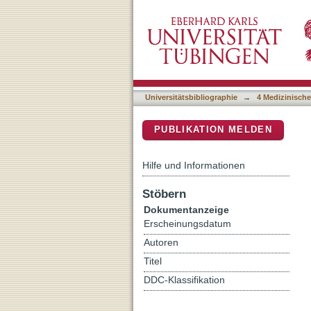
Detection of free fatty aci
DSpace Repositorium (Manakin b
Universitätsbibliographie
→
4 Medizinische
PUBLIKATION MELDEN
Hilfe und Informationen
Stöbern
Dokumentanzeige
Erscheinungsdatum
Autoren
Titel
DDC-Klassifikation