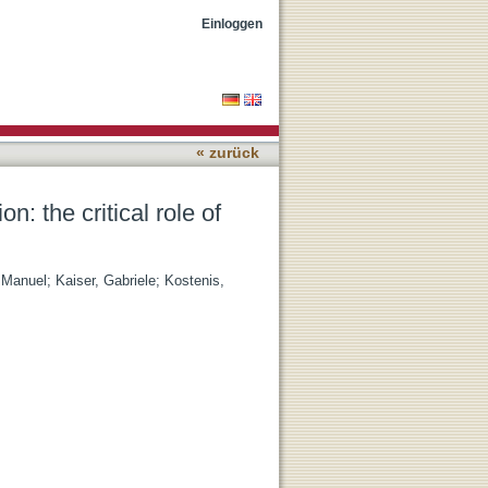
tive and positive controls
Einloggen
« zurück
n: the critical role of
 Manuel
;
Kaiser, Gabriele
;
Kostenis,