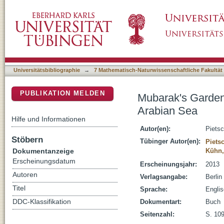
Mubarak's Garden : Land improvement on a dr
DSpace Repositorium (Manakin basiert)
Universitätsbibliographie
→
7 Mathematisch-Naturwissenschaftliche Fakultät
PUBLIKATION MELDEN
Mubarak's Garden 
Arabian Sea
Hilfe und Informationen
Autor(en):
Piets
Stöbern
Tübinger Autor(en):
Piets
Dokumentanzeige
Kühn,
Erscheinungsdatum
Erscheinungsjahr:
2013
Autoren
Verlagsangabe:
Berlin
Titel
Sprache:
Engli
DDC-Klassifikation
Dokumentart:
Buch
Seitenzahl:
S. 109 