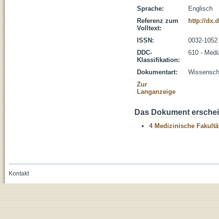
Sprache:
Englisch
Referenz zum
http://dx
Volltext:
ISSN:
0032-1052
DDC-
610 - Medi
Klassifikation:
Dokumentart:
Wissenscha
Zur
Langanzeige
Das Dokument erschein
4 Medizinische Fakultä
Kontakt