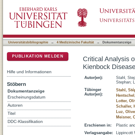
Critical Analysis of Causality between Nega
DSpace Repositorium (Manakin basiert)
Universitätsbibliographie
→
4 Medizinische Fakultät
→
Dokumentanzeige
PUBLIKATION MELDEN
Critical Analysis
Kienbock Diseas
Hilfe und Informationen
Autor(en):
Stahl, Ste
Stephan
;
L
Stöbern
Tübinger
Stahl, St
Dokumentanzeige
Autor(en):
Hentschel
Erscheinungsdatum
Lotter, Oli
Autoren
Schaller,
Luz, Olive
Titel
Meisner, 
DDC-Klassifikation
Erschienen in:
Plastic an
Verlagsangabe:
Lippincott