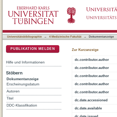
Language influences on numerical developmen
DSpace Repositorium (Manakin basiert)
Universitätsbibliographie
→
4 Medizinische Fakultät
→
Dokumentanzeige
PUBLIKATION MELDEN
Zur Kurzanzeige
dc.contributor.author
Hilfe und Informationen
dc.contributor.author
Stöbern
dc.contributor.author
Dokumentanzeige
dc.contributor.author
Erscheinungsdatum
Autoren
dc.contributor.author
Titel
dc.date.accessioned
DDC-Klassifikation
dc.date.available
dc.date.issued