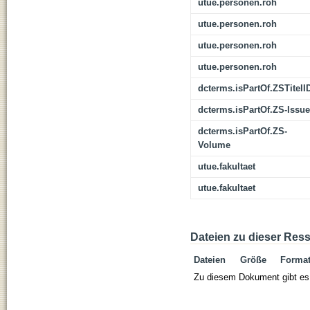
utue.personen.roh
utue.personen.roh
utue.personen.roh
utue.personen.roh
dcterms.isPartOf.ZSTitelI
dcterms.isPartOf.ZS-Issue
dcterms.isPartOf.ZS-
Volume
utue.fakultaet
utue.fakultaet
Dateien zu dieser Res
Dateien
Größe
Forma
Zu diesem Dokument gibt es 