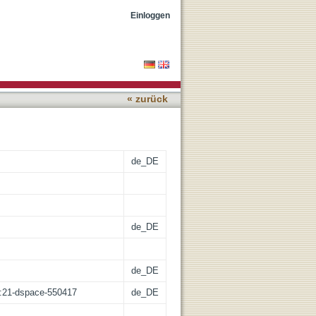
ve nano-size contrast
Einloggen
Charakterizierung von
ttel für das
« zurück
de_DE
de_DE
de_DE
sz:21-dspace-550417
de_DE