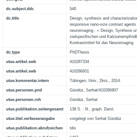
dc.subject.ddc
540
dc.title
Design, synthesis and characterizatio
responsive nano-size contrast agents
neuroimaging : = Design, Synthese un
zielspezifischen und Kalziumempfind
Kontrastmittel für das Neuroimaging
dc.type
PhDThesis
utue.artikel.swb
410287334
utue.artikel.swb
410286931
utue.kommentar.intern
Tübingen, Univ., Diss., 2014.
utue.personen.pnd
Gündüz, Serhat/410286907
utue.personen.roh
Gündüz, Serhat
utue.publikation.seitengesamt
138 S. : Ill., graph. Darst.
utue.titel.verfasserangabe
vorgelegt von Serhat Gündüz
utue.publikation.abrufzeichen
tdis