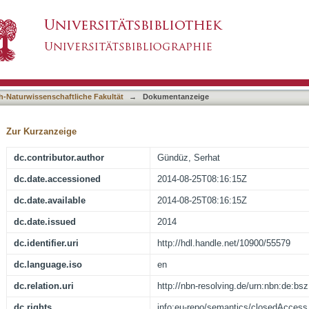
racterization of targeted and calcium responsi
asiert)
nance neuroimaging : = Design, Synthese und 
iumempfindlichen Molekülen als MRT-Kontrastmi
h-Naturwissenschaftliche Fakultät
→
Dokumentanzeige
Zur Kurzanzeige
dc.contributor.author
Gündüz, Serhat
dc.date.accessioned
2014-08-25T08:16:15Z
dc.date.available
2014-08-25T08:16:15Z
dc.date.issued
2014
dc.identifier.uri
http://hdl.handle.net/10900/55579
dc.language.iso
en
dc.relation.uri
http://nbn-resolving.de/urn:nbn:de:b
dc.rights
info:eu-repo/semantics/closedAccess