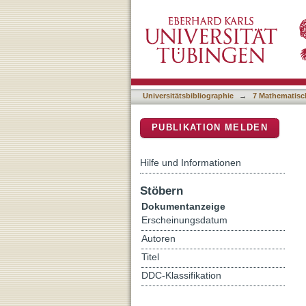
Design, synthesis and cha
DSpace Repositorium (Manakin b
agents for magnetic reso
zielspezifischen und Kalz
Neuroimaging
Universitätsbibliographie
→
7 Mathematisc
PUBLIKATION MELDEN
Hilfe und Informationen
Stöbern
Dokumentanzeige
Erscheinungsdatum
Autoren
Titel
DDC-Klassifikation