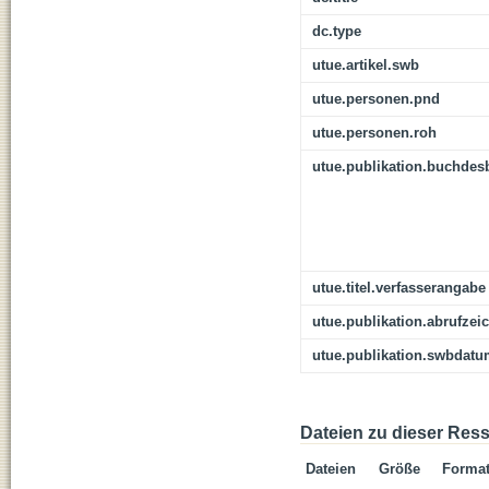
dc.type
utue.artikel.swb
utue.personen.pnd
utue.personen.roh
utue.publikation.buchdes
utue.titel.verfasserangabe
utue.publikation.abrufzei
utue.publikation.swbdat
Dateien zu dieser Res
Dateien
Größe
Forma