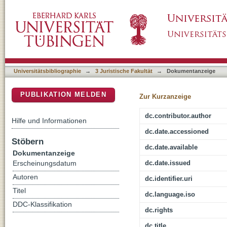
§§ 13 - 13e, 21 - 22, 39 MAVO, 53 - 54 KAG
DSpace Repositorium (Manakin basiert)
Universitätsbibliographie
→
3 Juristische Fakultät
→
Dokumentanzeige
PUBLIKATION MELDEN
Zur Kurzanzeige
dc.contributor.author
Hilfe und Informationen
dc.date.accessioned
Stöbern
dc.date.available
Dokumentanzeige
dc.date.issued
Erscheinungsdatum
Autoren
dc.identifier.uri
Titel
dc.language.iso
DDC-Klassifikation
dc.rights
dc.title