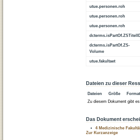
utue.personen.roh
utue.personen.roh
utue.personen.roh
dcterms.isPartOf.ZSTitelI
dcterms.isPartOf.ZS-
Volume
utue.fakultaet
Dateien zu dieser Res
Dateien
Größe
Forma
Zu diesem Dokument gibt es 
Das Dokument erschein
4 Medizinische Fakultä
Zur Kurzanzeige