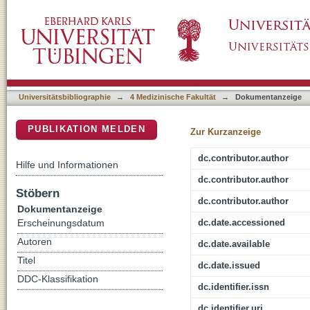
Investigation of decision-making under uncert
DSpace Repositorium (Manakin basiert)
Universitätsbibliographie
→
4 Medizinische Fakultät
→
Dokumentanzeige
PUBLIKATION MELDEN
Zur Kurzanzeige
dc.contributor.author
Hilfe und Informationen
dc.contributor.author
Stöbern
dc.contributor.author
Dokumentanzeige
dc.date.accessioned
Erscheinungsdatum
Autoren
dc.date.available
Titel
dc.date.issued
DDC-Klassifikation
dc.identifier.issn
dc.identifier.uri