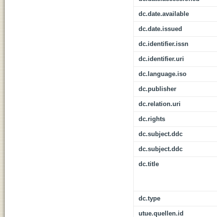
dc.date.available
dc.date.issued
dc.identifier.issn
dc.identifier.uri
dc.language.iso
dc.publisher
dc.relation.uri
dc.rights
dc.subject.ddc
dc.subject.ddc
dc.title
dc.type
utue.quellen.id