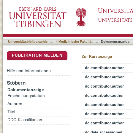
Acne and PCOS are less frequent in women
DSpace Repositorium (Manakin basiert)
despite a high rate of hyperandrogenemia: a 
Universitätsbibliographie
→
4 Medizinische Fakultät
→
Dokumentanzeige
PUBLIKATION MELDEN
Zur Kurzanzeige
dc.contributor.author
Hilfe und Informationen
dc.contributor.author
Stöbern
dc.contributor.author
Dokumentanzeige
dc.contributor.author
Erscheinungsdatum
Autoren
dc.contributor.author
Titel
dc.contributor.author
DDC-Klassifikation
dc.contributor.author
dc.date.accessioned