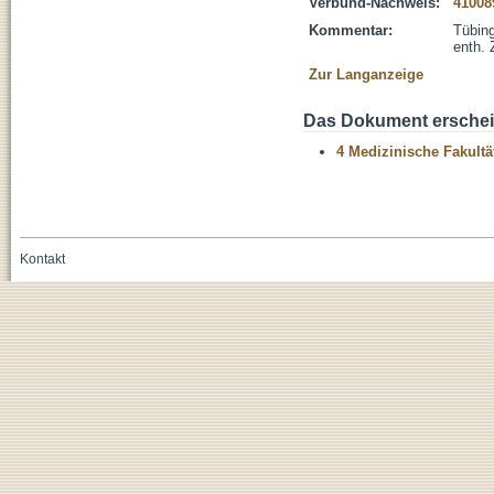
Verbund-Nachweis:
41008
Kommentar:
Tübing
enth. 
Zur Langanzeige
Das Dokument erschein
4 Medizinische Fakultä
Kontakt