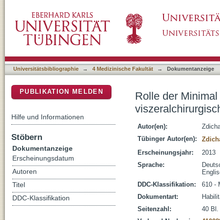
Rolle der Minimal Invasiven Chirurgie (MIC) b
DSpace Repositorium (Manakin basiert)
Universitätsbibliographie
→
4 Medizinische Fakultät
→
Dokumentanzeige
PUBLIKATION MELDEN
Rolle der Minimal
viszeralchirurgisc
Hilfe und Informationen
Autor(en):
Zdich
Stöbern
Tübinger Autor(en):
Zdich
Dokumentanzeige
Erscheinungsjahr:
2013
Erscheinungsdatum
Sprache:
Deuts
Autoren
Engli
DDC-Klassifikation:
610 - 
Titel
Dokumentart:
Habili
DDC-Klassifikation
Seitenzahl:
40 Bl. 