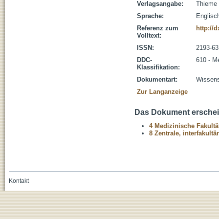
Verlagsangabe:
Thieme 
Sprache:
Englisc
Referenz zum
http://
Volltext:
ISSN:
2193-63
DDC-
610 - M
Klassifikation:
Dokumentart:
Wissensc
Zur Langanzeige
Das Dokument erschein
4 Medizinische Fakultä
8 Zentrale, interfakult
Kontakt