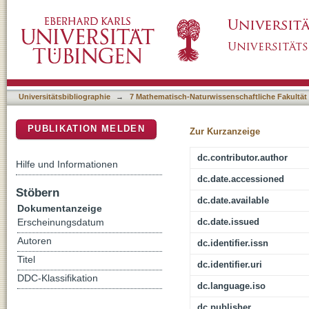
Cerium(III/IV) Formamidinate Chemistry, and
DSpace Repositorium (Manakin basiert)
Universitätsbibliographie
→
7 Mathematisch-Naturwissenschaftliche Fakultät
PUBLIKATION MELDEN
Zur Kurzanzeige
dc.contributor.author
Hilfe und Informationen
dc.date.accessioned
Stöbern
dc.date.available
Dokumentanzeige
dc.date.issued
Erscheinungsdatum
Autoren
dc.identifier.issn
Titel
dc.identifier.uri
DDC-Klassifikation
dc.language.iso
dc.publisher