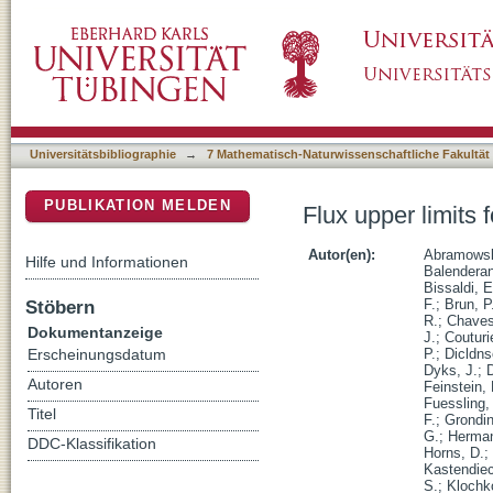
Flux upper limits for 47 AGN observed with
DSpace Repositorium (Manakin basiert)
Universitätsbibliographie
→
7 Mathematisch-Naturwissenschaftliche Fakultät
PUBLIKATION MELDEN
Flux upper limits
Autor(en):
Abramowsk
Hilfe und Informationen
Balenderan
Bissaldi, E
Stöbern
F.
;
Brun, P
R.
;
Chaves
Dokumentanzeige
J.
;
Couturi
P.
;
Dicldns
Erscheinungsdatum
Dyks, J.
;
Autoren
Feinstein, 
Fuessling,
Titel
F.
;
Grondin
G.
;
Herman
DDC-Klassifikation
Horns, D.
;
Kastendiec
S.
;
Klochk