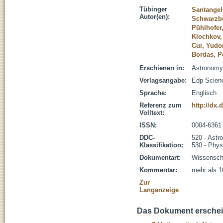
Tübinger
Santangel
Autor(en):
Schwarzbu
Pühlhofer
Klochkov,
Cui, Yudo
Bordas, P
Erschienen in:
Astronomy 
Verlagsangabe:
Edp Scien
Sprache:
Englisch
Referenz zum
http://dx.
Volltext:
ISSN:
0004-6361
DDC-
520 - Astr
Klassifikation:
530 - Phys
Dokumentart:
Wissenscha
Kommentar:
mehr als 1
Zur
Langanzeige
Das Dokument erschein