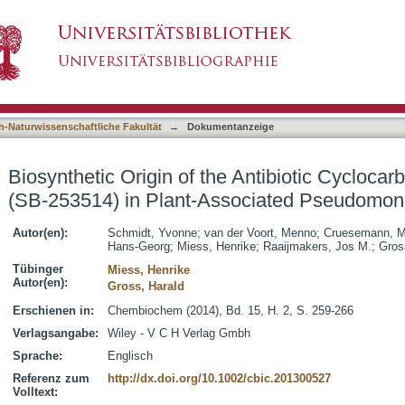
e Antibiotic Cyclocarbamate Brabantamide A (SB
asiert)
s
h-Naturwissenschaftliche Fakultät
→
Dokumentanzeige
Biosynthetic Origin of the Antibiotic Cycloc
(SB-253514) in Plant-Associated Pseudomo
Autor(en):
Schmidt, Yvonne
;
van der Voort, Menno
;
Cruesemann, 
Hans-Georg
;
Miess, Henrike
;
Raaijmakers, Jos M.
;
Gros
Tübinger
Miess, Henrike
Autor(en):
Gross, Harald
Erschienen in:
Chembiochem (2014), Bd. 15, H. 2, S. 259-266
Verlagsangabe:
Wiley - V C H Verlag Gmbh
Sprache:
Englisch
Referenz zum
http://dx.doi.org/10.1002/cbic.201300527
Volltext: