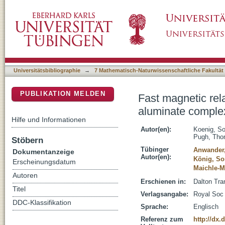
Fast magnetic relaxation in an octahedral d
DSpace Repositorium (Manakin basiert)
Universitätsbibliographie
→
7 Mathematisch-Naturwissenschaftliche Fakultät
PUBLIKATION MELDEN
Fast magnetic rel
aluminate comple
Hilfe und Informationen
Autor(en):
Koenig, So
Pugh, Th
Stöbern
Tübinger
Anwander,
Dokumentanzeige
Autor(en):
König, So
Erscheinungsdatum
Maichle-M
Autoren
Erschienen in:
Dalton Tra
Titel
Verlagsangabe:
Royal Soc
DDC-Klassifikation
Sprache:
Englisch
Referenz zum
http://dx.