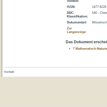
Volltext:
ISSN:
1477-9226
DDC-
540 - Che
Klassifikation:
Dokumentart:
Wissenscha
Zur
Langanzeige
Das Dokument erschein
7 Mathematisch-Naturwi
Kontakt