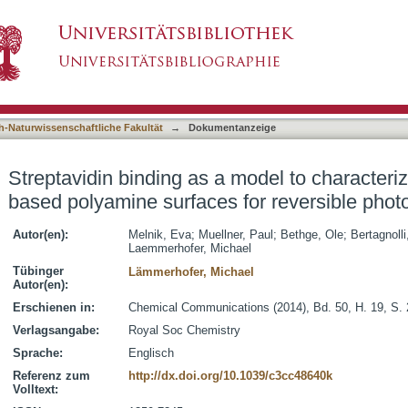
 model to characterize thiol-ene chemistry-base
asiert)
n biosensing
h-Naturwissenschaftliche Fakultät
→
Dokumentanzeige
Streptavidin binding as a model to characteriz
based polyamine surfaces for reversible photo
Autor(en):
Melnik, Eva
;
Muellner, Paul
;
Bethge, Ole
;
Bertagnoll
Laemmerhofer, Michael
Tübinger
Lämmerhofer, Michael
Autor(en):
Erschienen in:
Chemical Communications (2014), Bd. 50, H. 19, S.
Verlagsangabe:
Royal Soc Chemistry
Sprache:
Englisch
Referenz zum
http://dx.doi.org/10.1039/c3cc48640k
Volltext: