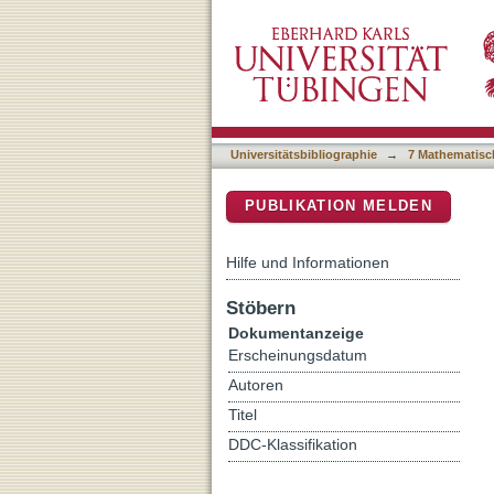
Streptavidin binding as a
DSpace Repositorium (Manakin b
reversible photonic protei
Universitätsbibliographie
→
7 Mathematisc
PUBLIKATION MELDEN
Hilfe und Informationen
Stöbern
Dokumentanzeige
Erscheinungsdatum
Autoren
Titel
DDC-Klassifikation