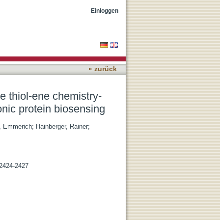
d polyamine surfaces for
Einloggen
« zurück
e thiol-ene chemistry-
nic protein biosensing
i, Emmerich
;
Hainberger, Rainer
;
 2424-2427