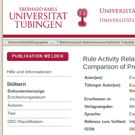
Rule Activity Related to Spatial and Numeric
DSpace Repositorium (Manakin basiert)
and Cingulate Motor Cortices
Universitätsbibliographie
→
7 Mathematisch-Naturwissenschaftliche Fakultät
PUBLIKATION MELDEN
Rule Activity Rel
Comparison of Pre
Hilfe und Informationen
Autor(en):
Eis
Stöbern
Tübinger Autor(en):
Eis
Dokumentanzeige
Ni
Erscheinungsdatum
Erschienen in:
Jou
Autoren
Verlagsangabe:
Mit
Titel
Sprache:
Eng
DDC-Klassifikation
Referenz zum Volltext:
htt
ISSN:
08