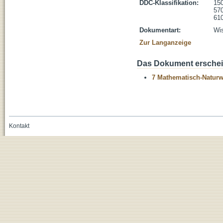
DDC-Klassifikation:
150
570
610
Dokumentart:
Wis
Zur Langanzeige
Das Dokument erschein
7 Mathematisch-Naturwi
Kontakt