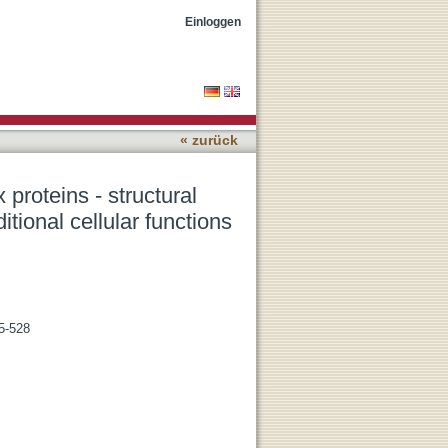
lds of the nuclear pore
Einloggen
« zurück
proteins - structural
tional cellular functions
15-528