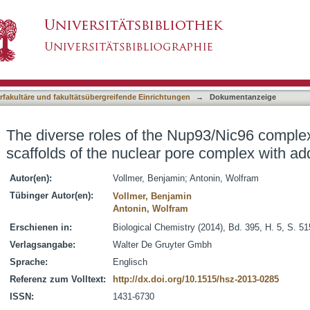
up93/Nic96 complex proteins - structural scaffo
asiert)
llular functions
terfakultäre und fakultätsübergreifende Einrichtungen
→
Dokumentanzeige
The diverse roles of the Nup93/Nic96 complex 
scaffolds of the nuclear pore complex with addi
Autor(en):
Vollmer, Benjamin
;
Antonin, Wolfram
Tübinger Autor(en):
Vollmer, Benjamin
Antonin, Wolfram
Erschienen in:
Biological Chemistry (2014), Bd. 395, H. 5, S. 5
Verlagsangabe:
Walter De Gruyter Gmbh
Sprache:
Englisch
Referenz zum Volltext:
http://dx.doi.org/10.1515/hsz-2013-0285
ISSN:
1431-6730