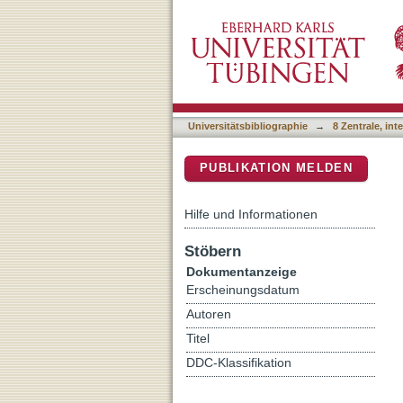
The diverse roles of the N
DSpace Repositorium (Manakin b
complex with additional ce
Universitätsbibliographie
→
8 Zentrale, in
PUBLIKATION MELDEN
Hilfe und Informationen
Stöbern
Dokumentanzeige
Erscheinungsdatum
Autoren
Titel
DDC-Klassifikation