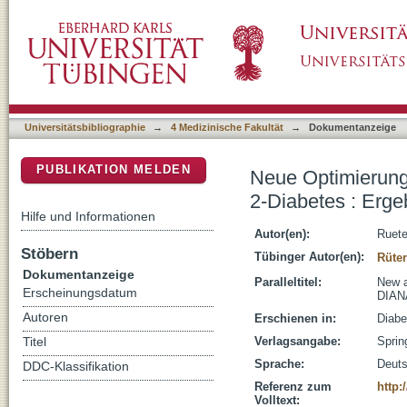
Neue Optimierungswege der allgemeinärztlic
DSpace Repositorium (Manakin basiert)
DIANA-Studie
Universitätsbibliographie
→
4 Medizinische Fakultät
→
Dokumentanzeige
PUBLIKATION MELDEN
Neue Optimierung
2-Diabetes : Erg
Hilfe und Informationen
Autor(en):
Ruete
Stöbern
Tübinger Autor(en):
Rüter
Dokumentanzeige
Paralleltitel:
New a
Erscheinungsdatum
DIAN
Autoren
Erschienen in:
Diabe
Verlagsangabe:
Sprin
Titel
Sprache:
Deut
DDC-Klassifikation
Referenz zum
http:
Volltext: