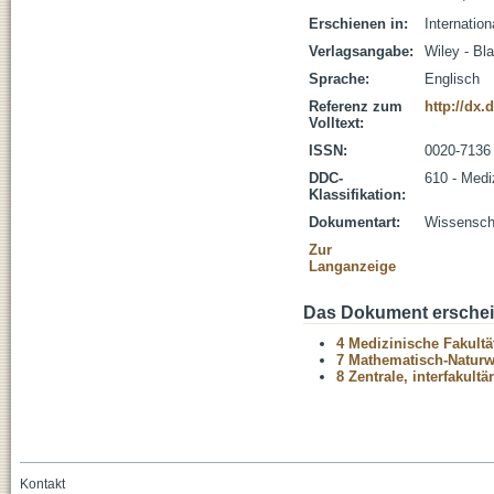
Erschienen in:
Internatio
Verlagsangabe:
Wiley - Bl
Sprache:
Englisch
Referenz zum
http://dx.
Volltext:
ISSN:
0020-7136
DDC-
610 - Medi
Klassifikation:
Dokumentart:
Wissenscha
Zur
Langanzeige
Das Dokument erschein
4 Medizinische Fakultä
7 Mathematisch-Naturwi
8 Zentrale, interfakult
Kontakt