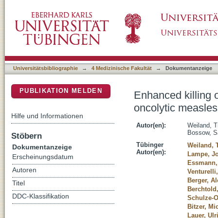
Enhanced killing of therapy-induced senescen
DSpace Repositorium (Manakin basiert)
Universitätsbibliographie
→
4 Medizinische Fakultät
→
Dokumentanzeige
PUBLIKATION MELDEN
Enhanced killing 
oncolytic measles
Hilfe und Informationen
Autor(en):
Weiland, 
Bossow, S
Stöbern
Tübinger
Weiland, 
Dokumentanzeige
Autor(en):
Lampe, J
Erscheinungsdatum
Essmann,
Autoren
Venturelli
Berger, A
Titel
Berchtold
DDC-Klassifikation
Schulze-O
Bitzer, Mi
Lauer, Ul