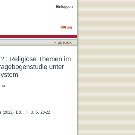
ligionsunterricht an
Einloggen
-lehrern im dualen System
« zurück
ht? : Religiöse Themen im
Fragebogenstudie unter
 System
ina
s (2012), Bd. , H. 3, S. 20-22