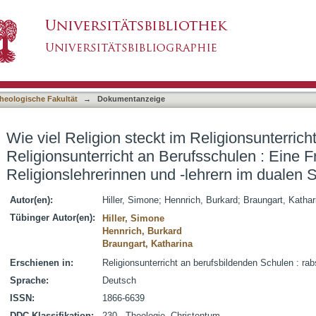
m Religionsunterricht? : Religiöse Themen im Re
asiert)
ebogenstudie unter Religionslehrerinnen und 
heologische Fakultät
→
Dokumentanzeige
Wie viel Religion steckt im Religionsunterric
Religionsunterricht an Berufsschulen : Eine 
Religionslehrerinnen und -lehrern im dualen
Autor(en):
Hiller, Simone
;
Hennrich, Burkard
;
Braungart, Kathar
Tübinger Autor(en):
Hiller, Simone
Hennrich, Burkard
Braungart, Katharina
Erschienen in:
Religionsunterricht an berufsbildenden Schulen : rab
Sprache:
Deutsch
ISSN:
1866-6639
DDC-Klassifikation:
230 - Theologie, Christentum