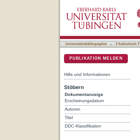
Wie viel Religion steckt i
DSpace Repositorium (Manakin b
Berufsschulen : Eine Frag
Universitätsbibliographie
→
2 Katholisch-T
PUBLIKATION MELDEN
Hilfe und Informationen
Stöbern
Dokumentanzeige
Erscheinungsdatum
Autoren
Titel
DDC-Klassifikation