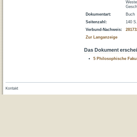
Weste
Gesch
Dokumentart:
Buch
Seitenzahl:
140 S
Verbund-Nachweis:
28173
Zur Langanzeige
Das Dokument erschein
5 Philosophische Fakul
Kontakt