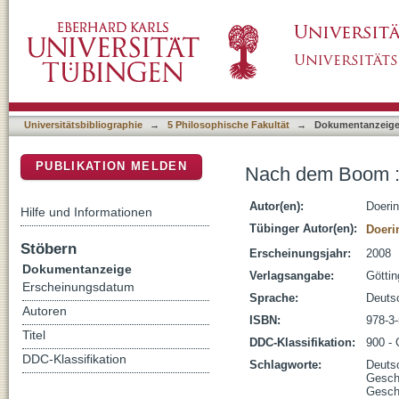
Nach dem Boom : Perspektiven auf die Zeitg
DSpace Repositorium (Manakin basiert)
Universitätsbibliographie
→
5 Philosophische Fakultät
→
Dokumentanzeig
PUBLIKATION MELDEN
Nach dem Boom : P
Autor(en):
Doerin
Hilfe und Informationen
Tübinger Autor(en):
Doeri
Stöbern
Erscheinungsjahr:
2008
Dokumentanzeige
Verlagsangabe:
Götti
Erscheinungsdatum
Sprache:
Deuts
Autoren
ISBN:
978-3
Titel
DDC-Klassifikation:
900 -
DDC-Klassifikation
Schlagworte:
Deuts
Gesch
Gesch