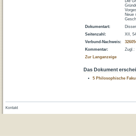
Die G
Gründ
Vorge
Neue 
Gesch
Dokumentart:
Disser
Seitenzahl:
XII, 54
Verbund-Nachweis:
32605
Kommentar:
Zugl.:
Zur Langanzeige
Das Dokument erschein
5 Philosophische Fakul
Kontakt