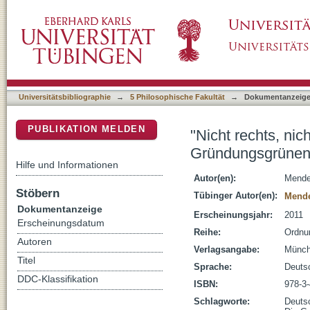
"Nicht rechts, nicht links, sondern vorn" : 
DSpace Repositorium (Manakin basiert)
Universitätsbibliographie
→
5 Philosophische Fakultät
→
Dokumentanzeig
PUBLIKATION MELDEN
"Nicht rechts, nic
Gründungsgrüne
Hilfe und Informationen
Autor(en):
Mende
Stöbern
Tübinger Autor(en):
Mende
Dokumentanzeige
Erscheinungsjahr:
2011
Erscheinungsdatum
Reihe:
Ordnu
Autoren
Verlagsangabe:
Münch
Titel
Sprache:
Deuts
DDC-Klassifikation
ISBN:
978-3
Schlagworte:
Deuts