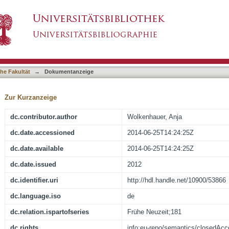
erkungen zur Geschichte des Laokoonstoffes 
asiert)
he Fakultät
→
Dokumentanzeige
Zur Kurzanzeige
dc.contributor.author
Wolkenhauer, Anja
dc.date.accessioned
2014-06-25T14:24:25Z
dc.date.available
2014-06-25T14:24:25Z
dc.date.issued
2012
dc.identifier.uri
http://hdl.handle.net/10900/53866
dc.language.iso
de
dc.relation.ispartofseries
Frühe Neuzeit;181
dc.rights
info:eu-repo/semantics/closedAc