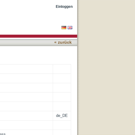
und seiner Präsenz in
Einloggen
« zurück
de_DE
cess