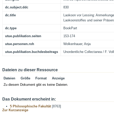
dc.subject.ddc
830
dc.title
Laokoon vor Lessing: Anmerkunge
Laokoonstoffes und seiner Präsen
dc.type
BookPart
utue.publikation.seiten
153-174
utue.personen.roh
Wolkenhauer, Anja
utue.publikation.buchdesbeitrags
Unordentliche Collectanea / F. Voll
Dateien zu dieser Ressource
Dateien
Größe
Format
Anzeige
Zu diesem Dokument gibt es keine Dateien.
Das Dokument erscheint in:
5 Philosophische Fakultät
[8763]
Zur Kurzanzeige