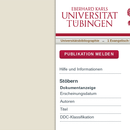
Chi, Jennifer Y.; Heath, S
DSpace Repositorium (Manakin b
Roman Dura-Europos : [R
Universitätsbibliographie
→
1 Evangelisch-
PUBLIKATION MELDEN
Hilfe und Informationen
Stöbern
Dokumentanzeige
Erscheinungsdatum
Autoren
Titel
DDC-Klassifikation