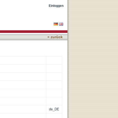
ews, and Christians at
Einloggen
« zurück
de_DE