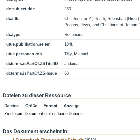
dc.subject.ddc
230
dc.title
Chi, Jennifer Y.; Heath, Sebastian (Hrsg.)
Pagans, Jews, and Christians at Roman D
dc.type
Recension
utue.publikation.seiten
184f.
utue.personen.roh
Tilly, Michael
dcterms.isPartOf.ZSTitelID
Judaica
dcterms.isPartOf.ZS-Issue
68
Dateien zu dieser Ressource
Dateien
Größe
Format
Anzeige
Zu diesem Dokument gibt es keine Dateien.
Das Dokument erscheint in: