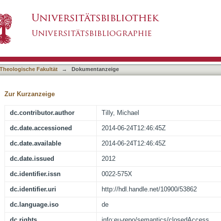
ebastian (Hrsg.) : Edge of Empires : Pagans, J
asiert)
ezension]
Theologische Fakultät
→
Dokumentanzeige
Zur Kurzanzeige
dc.contributor.author
Tilly, Michael
dc.date.accessioned
2014-06-24T12:46:45Z
dc.date.available
2014-06-24T12:46:45Z
dc.date.issued
2012
dc.identifier.issn
0022-575X
dc.identifier.uri
http://hdl.handle.net/10900/53862
dc.language.iso
de
dc.rights
info:eu-repo/semantics/closedAccess