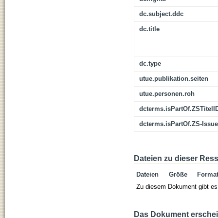
dc.subject.ddc
dc.title
dc.type
utue.publikation.seiten
utue.personen.roh
dcterms.isPartOf.ZSTitelI
dcterms.isPartOf.ZS-Issue
Dateien zu dieser Res
Dateien
Größe
Forma
Zu diesem Dokument gibt es 
Das Dokument erschein