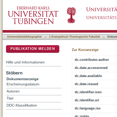
Ryan Byrne, Bernadette McNary-Zak (Hrsg.) :
DSpace Repositorium (Manakin basiert)
Ossuary Controversy and the Quest for Relig
Universitätsbibliographie
→
1 Evangelisch-Theologische Fakultät
→
Dokum
PUBLIKATION MELDEN
Zur Kurzanzeige
dc.contributor.author
Hilfe und Informationen
dc.date.accessioned
Stöbern
dc.date.available
Dokumentanzeige
dc.date.issued
Erscheinungsdatum
Autoren
dc.identifier.issn
Titel
dc.identifier.uri
DDC-Klassifikation
dc.language.iso
dc.rights