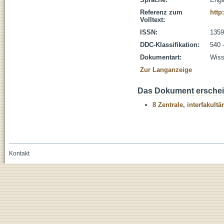
Referenz zum
http
Volltext:
ISSN:
1359
DDC-Klassifikation:
540 
Dokumentart:
Wiss
Zur Langanzeige
Das Dokument erschein
8 Zentrale, interfakult
Kontakt