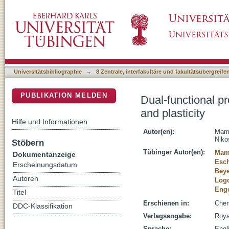
Dual-functional probes towards in vivo studies
DSpace Repositorium (Manakin basiert)
Universitätsbibliographie
→
8 Zentrale, interfakultäre und fakultätsübergreif
PUBLIKATION MELDEN
Dual-functional pr
and plasticity
Hilfe und Informationen
Autor(en):
Mame
Niko
Stöbern
Tübinger Autor(en):
Mame
Dokumentanzeige
Esc
Erscheinungsdatum
Beye
Autoren
Logo
Eng
Titel
Erschienen in:
Chem
DDC-Klassifikation
Verlagsangabe:
Roya
Sprache:
Engl