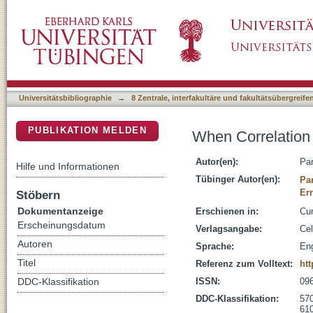
When Correlation Implies Causation in Multis
DSpace Repositorium (Manakin basiert)
Universitätsbibliographie
→
8 Zentrale, interfakultäre und fakultätsübergreif
PUBLIKATION MELDEN
When Correlation 
Autor(en):
Par
Hilfe und Informationen
Tübinger Autor(en):
Par
Er
Stöbern
Dokumentanzeige
Erschienen in:
Cur
Erscheinungsdatum
Verlagsangabe:
Cel
Autoren
Sprache:
Eng
Titel
Referenz zum Volltext:
htt
ISSN:
09
DDC-Klassifikation
DDC-Klassifikation:
570
610