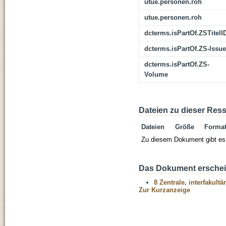
utue.personen.roh
utue.personen.roh
dcterms.isPartOf.ZSTitelI
dcterms.isPartOf.ZS-Issue
dcterms.isPartOf.ZS-
Volume
Dateien zu dieser Res
Dateien
Größe
Forma
Zu diesem Dokument gibt es 
Das Dokument erschein
8 Zentrale, interfakult
Zur Kurzanzeige