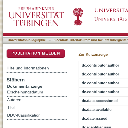
Multisensory simultaneity recalibration: stora
DSpace Repositorium (Manakin basiert)
Universitätsbibliographie
→
8 Zentrale, interfakultäre und fakultätsübergreif
PUBLIKATION MELDEN
Zur Kurzanzeige
dc.contributor.author
Hilfe und Informationen
dc.contributor.author
Stöbern
dc.contributor.author
Dokumentanzeige
dc.contributor.author
Erscheinungsdatum
Autoren
dc.date.accessioned
Titel
dc.date.available
DDC-Klassifikation
dc.date.issued
dc.identifier.issn