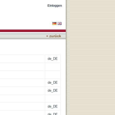
g Oberstufe; Terra;
Einloggen
« zurück
de_DE
de_DE
de_DE
de_DE
de_DE