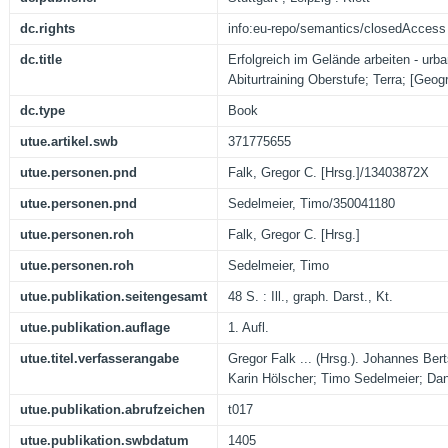
dc.rights
info:eu-repo/semantics/closedAccess
dc.title
Erfolgreich im Gelände arbeiten - ur
Abiturtraining Oberstufe; Terra; [Geog
dc.type
Book
utue.artikel.swb
371775655
utue.personen.pnd
Falk, Gregor C. [Hrsg.]/13403872X
utue.personen.pnd
Sedelmeier, Timo/350041180
utue.personen.roh
Falk, Gregor C. [Hrsg.]
utue.personen.roh
Sedelmeier, Timo
utue.publikation.seitengesamt
48 S. : Ill., graph. Darst., Kt.
utue.publikation.auflage
1. Aufl.
utue.titel.verfasserangabe
Gregor Falk ... (Hrsg.). Johannes Ber
Karin Hölscher; Timo Sedelmeier; Dan
utue.publikation.abrufzeichen
t017
utue.publikation.swbdatum
1405