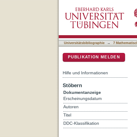
Erfolgreich im Gelände ar
DSpace Repositorium (Manakin b
[Geographie Oberstufe]
Universitätsbibliographie
→
7 Mathematisc
PUBLIKATION MELDEN
Hilfe und Informationen
Stöbern
Dokumentanzeige
Erscheinungsdatum
Autoren
Titel
DDC-Klassifikation