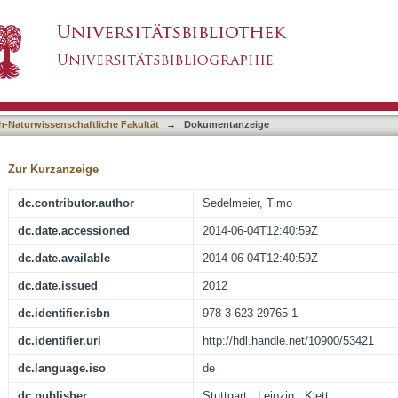
beiten - urbane Räume erkunden : Abiturtrainin
asiert)
h-Naturwissenschaftliche Fakultät
→
Dokumentanzeige
Zur Kurzanzeige
dc.contributor.author
Sedelmeier, Timo
dc.date.accessioned
2014-06-04T12:40:59Z
dc.date.available
2014-06-04T12:40:59Z
dc.date.issued
2012
dc.identifier.isbn
978-3-623-29765-1
dc.identifier.uri
http://hdl.handle.net/10900/53421
dc.language.iso
de
dc.publisher
Stuttgart ; Leipzig : Klett